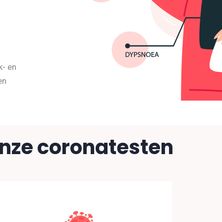
k- en
en
nze coronatesten