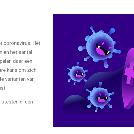
t coronavirus. Het
n en het aantal
pelen daar een
nere kans om zich
nde varianten van
st.
natesten.nl een